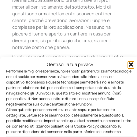
Nel mercato attuale sono presenti diversi tipi di
materiali per l’isolamento del sottotetto. Molti di
questi sono ormai nettamente sconvenienti per il
cliente, perché prevedono lavorazioni lunghe e
complesse per la loro applicazione. Nessuno ha
piacere di tenere aperto un cantiere in casa per
diversi giorni, sia per il disagio che crea, sia per il
notevole costo che genera.
Quale intervento scegliere a seconda del tipo di tetto
Oltre che per le caratteristiche di isolamento e di
Gestisci la tua privacy
sostenibilità, il nostro isolante è conveniente perché
Per fornire le migliori esperienze, noi e i nostri partner utilizziamo tecnologie
può essere applicato fondamentalmente su
qualsiasi
come i cookie per memorizzare e/o accedere alle informazioni del
dispositivo. Il consenso a queste tecnologie permetterà a noi e ai nostri
tipologia di copertura esistente
. Nel caso in cui sia
partner di elaborare dati personali come il comportamento durante la
presente un sottotetto calpestabile, l’operatore potrà
navigazione o gli ID univoci su questo sito e di mostrare annunci (non)
procedere depositando uno strato di isolante in
personalizzati. Non acconsentire o ritirare il consenso può influire
questo ambiente. Nel caso in cui il sottotetto sia
negativamente su alcune caratteristiche e funzioni.
invece completamente chiuso, si procederà a
Clicca qui sotto per acconsentire a quanto sopra o per fare scelte
dettagliate. Le tue scelte saranno applicate solamente a questo sito. È
praticare dei fori dall’interno per iniettare l’isolante, i
possibile modificare le impostazioni in qualsiasi momento, compreso il ritiro
fori verranno successivamente chiusi e tutto tornerà
del consenso, utilizzando i pulsanti della Cookie Policy o cliccando sul
alle condizioni estetiche iniziali.
pulsante di gestione del consenso nella parte inferiore dello schermo.