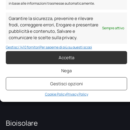
in base alle informazioni trasmesse automaticamente.
Resta sempre aggiornato sulle novità di
Bioisolare
Garantire la sicurezza, prevenire e rilevare
frodi, correggere errori, Erogare e presentare
Sempre attivo
pubblicità e contenuto, Salvare e
comunicare le scelte sulla privacy.
Gestisci 1410 fornitori
Per saperne di più su questi scopi
Accetta
Dichiaro di aver letto e accettato l'
informativa sulla
privacy
.
Nega
Gestisci opzioni
Cookie Policy
Privacy Policy
Bioisolare