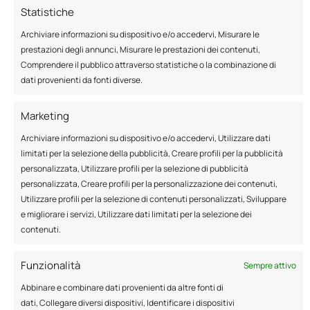
Se la tua casa è calda e umida d’estate, se d’inverno
Statistiche
spendi troppo in riscaldamento per avere comunque
una casa fredda e un ambiente poco
Archiviare informazioni su dispositivo e/o accedervi, Misurare le
piacevole,
contattaci per un sopralluogo e per
prestazioni degli annunci, Misurare le prestazioni dei contenuti,
ottenere i nostri consigli
. Scegli il nostro intervento
Comprendere il pubblico attraverso statistiche o la combinazione di
rapido, conveniente ed efficiente.
dati provenienti da fonti diverse.
Marketing
Archiviare informazioni su dispositivo e/o accedervi, Utilizzare dati
CONTATTACI PER INFORMAZIONI O UN
limitati per la selezione della pubblicità, Creare profili per la pubblicità
PREVENTIVO
personalizzata, Utilizzare profili per la selezione di pubblicità
personalizzata, Creare profili per la personalizzazione dei contenuti,
Utilizzare profili per la selezione di contenuti personalizzati, Sviluppare
e migliorare i servizi, Utilizzare dati limitati per la selezione dei
contenuti.
Funzionalità
Sempre attivo
Abbinare e combinare dati provenienti da altre fonti di
Iscriviti alla newsletter
dati, Collegare diversi dispositivi, Identificare i dispositivi