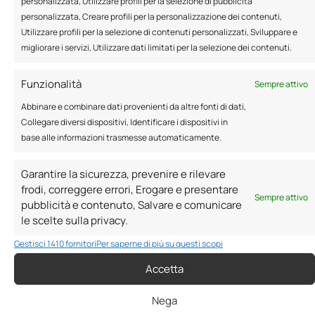
personalizzata, Utilizzare profili per la selezione di pubblicità
personalizzata, Creare profili per la personalizzazione dei contenuti,
Un approccio tecnico e sostenibile, che mette al
Utilizzare profili per la selezione di contenuti personalizzati, Sviluppare e
centro il benessere abitativo, l’efficienza
migliorare i servizi, Utilizzare dati limitati per la selezione dei contenuti.
energetica e l’uso di materiali naturali innovativi.
Funzionalità
Sempre attivo
Scopri l'azienda
Abbinare e combinare dati provenienti da altre fonti di dati,
Collegare diversi dispositivi, Identificare i dispositivi in
base alle informazioni trasmesse automaticamente.
Garantire la sicurezza, prevenire e rilevare
frodi, correggere errori, Erogare e presentare
TESTIMONIANZE
Sempre attivo
pubblicità e contenuto, Salvare e comunicare
le scelte sulla privacy.
Dicono di NOI
Gestisci 1410 fornitori
Per saperne di più su questi scopi
Accetta
Nega