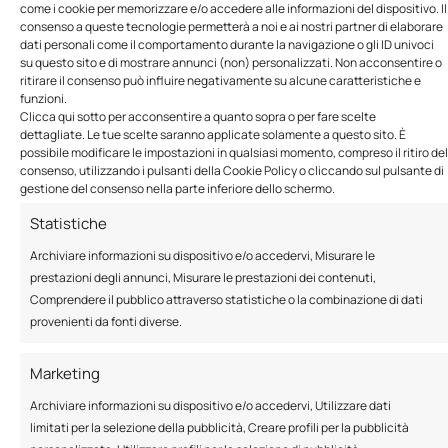
come i cookie per memorizzare e/o accedere alle informazioni del dispositivo. Il
Rivestimenti esterni
Rivestimenti esterni
consenso a queste tecnologie permetterà a noi e ai nostri partner di elaborare
naturali per migliorare
naturali per migliorare
dati personali come il comportamento durante la navigazione o gli ID univoci
il comfort.
il comfort.
su questo sito e di mostrare annunci (non) personalizzati. Non acconsentire o
ritirare il consenso può influire negativamente su alcune caratteristiche e
funzioni.
Clicca qui sotto per acconsentire a quanto sopra o per fare scelte
dettagliate. Le tue scelte saranno applicate solamente a questo sito. È
possibile modificare le impostazioni in qualsiasi momento, compreso il ritiro del
consenso, utilizzando i pulsanti della Cookie Policy o cliccando sul pulsante di
gestione del consenso nella parte inferiore dello schermo.
Fai clic su "Accetto" per abilitare
Statistiche
Youtube
Archiviare informazioni su dispositivo e/o accedervi, Misurare le
Cookie Policy
prestazioni degli annunci, Misurare le prestazioni dei contenuti,
Comprendere il pubblico attraverso statistiche o la combinazione di dati
Accetto
provenienti da fonti diverse.
Marketing
Scopri la visione
Archiviare informazioni su dispositivo e/o accedervi, Utilizzare dati
limitati per la selezione della pubblicità, Creare profili per la pubblicità
Bioisolare