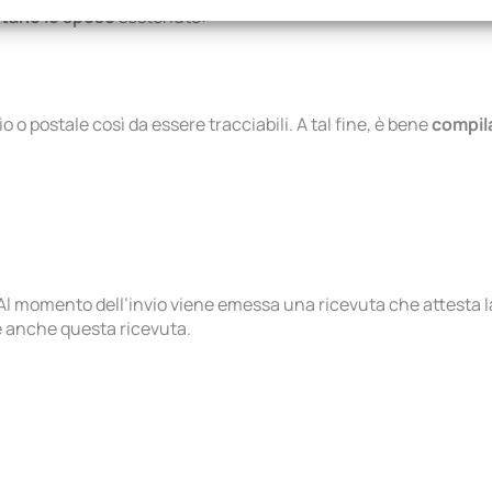
stano le spese
sostenute:
ire la sicurezza, prevenire e rilevare frodi, correggere
, Erogare e presentare pubblicità e contenuto, Salvare e
Sempr
care le scelte sulla privacy.
 o postale così da essere tracciabili. A tal fine, è bene
compil
 Al momento dell’invio viene emessa una ricevuta che attesta l
e anche questa ricevuta.