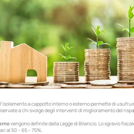
l’isolamento a cappotto interno o esterno permette di usufruire 
servate a chi svolge degli interventi di miglioramento del risp
terno
vengono definite dalla Legge di Bilancio. Lo sgravio fisca
ari al 50 – 65 – 75%.