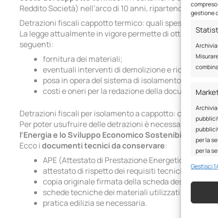
compreso i
Reddito Società) nell’arco di 10 anni, ripartendo la cifra t
gestione d
Detrazioni fiscali cappotto termico: quali spese si posso
Statis
La legge attualmente in vigore permette di ottenere un
seguenti:
Archivia
Misurare
fornitura dei materiali;
combinaz
eventuali interventi di demolizione e ricostruzion
posa in opera del sistema di isolamento;
costi e oneri per la redazione della documentazion
Marke
Archivia
Detrazioni fiscali per isolamento a cappotto: come otten
pubblicit
Per poter usufruire delle detrazioni è necessario conser
pubblici
l’Energia e lo Sviluppo Economico Sostenibile (ENEA)
per la se
Ecco i
documenti tecnici da conservare
:
per la s
APE (Attestato di Prestazione Energetica) dell’im
Gestisci 14
attestato di rispetto dei requisiti tecnici prodotto 
Funzio
copia originale firmata della scheda descrittiva de
schede tecniche dei materiali utilizzati per la rea
Abbinare
pratica edilizia se necessaria.
dispositi
automat