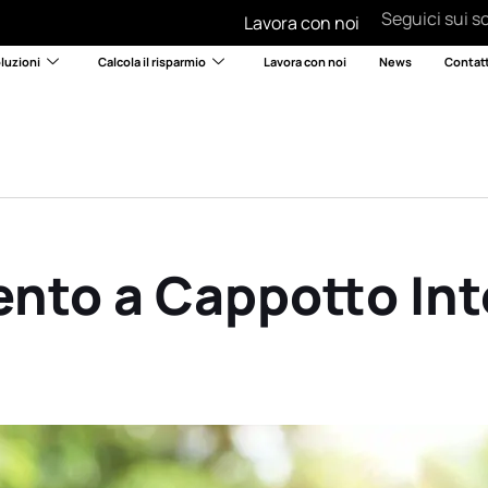
Seguici sui so
Lavora con noi
luzioni
Calcola il risparmio
Lavora con noi
News
Contatt
ento a Cappotto In