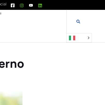
cial
i
terno