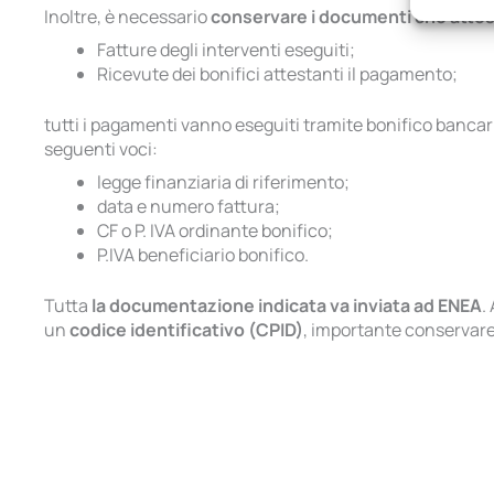
Inoltre, è necessario
conservare i documenti che atte
Garant
Fatture degli interventi eseguiti;
errori
Ricevute dei bonifici attestanti il pagamento;
comuni
tutti i pagamenti vanno eseguiti tramite bonifico bancario
seguenti voci:
legge finanziaria di riferimento;
data e numero fattura;
CF o P. IVA ordinante bonifico;
P.IVA beneficiario bonifico.
Tutta
la documentazione indicata va inviata ad ENEA
.
un
codice identificativo (CPID)
, importante conservar