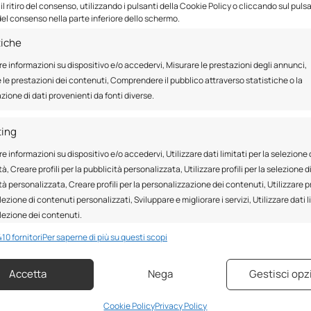
l ritiro del consenso, utilizzando i pulsanti della Cookie Policy o cliccando sul puls
otale in dieci quote di pari importo.
el consenso nella parte inferiore dello schermo.
no detrarre.
tiche
a
detrazione del 65% per i lavori eseguiti
fino ad un limite ma
re informazioni su dispositivo e/o accedervi, Misurare le prestazioni degli annunci,
 le prestazioni dei contenuti, Comprendere il pubblico attraverso statistiche o la
ione di dati provenienti da fonti diverse.
e del rivestimento esterno;
e tecnica legata all’intervento stesso.
ting
re informazioni su dispositivo e/o accedervi, Utilizzare dati limitati per la selezione 
erle.
à, Creare profili per la pubblicità personalizzata, Utilizzare profili per la selezione d
vare, o produrre appositamente, una serie di
documenti da inv
tà personalizzata, Creare profili per la personalizzazione dei contenuti, Utilizzare pr
, per alcuni di questi documenti è necessario l’intervento di un 
lezione di contenuti personalizzati, Sviluppare e migliorare i servizi, Utilizzare dati l
elezione dei contenuti.
mobile;
10 fornitori
Per saperne di più su questi scopi
dal tecnico abilitato (e copia di questo);
nalità
Sempr
ll’intervento;
lizzazione del cappotto termico;
Accetta
Nega
Gestisci opz
 e combinare dati provenienti da altre fonti di dati, Collegare diversi
vi, Identificare i dispositivi in base alle informazioni trasmesse
icamente.
Cookie Policy
Privacy Policy