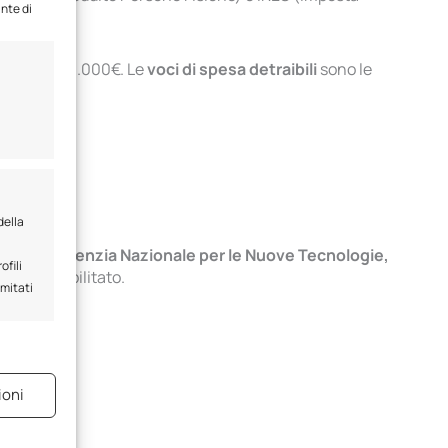
ante di
ssimo di 60.000€. Le
voci di spesa detraibili
sono le
della
i
iare all’Agenzia Nazionale per le Nuove Tecnologie,
ofili
tecnico abilitato.
imitati
e attivo
ioni