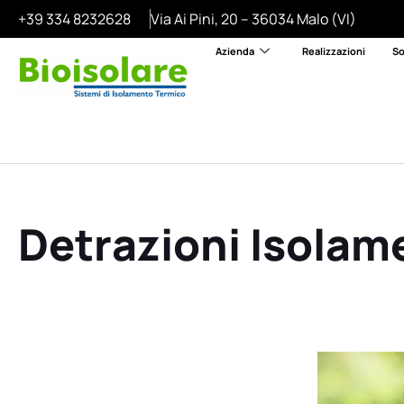
Vai
+39 334 8232628
Via Ai Pini, 20 – 36034 Malo (VI)
al
contenuto
Azienda
Realizzazioni
So
Detrazioni Isolam