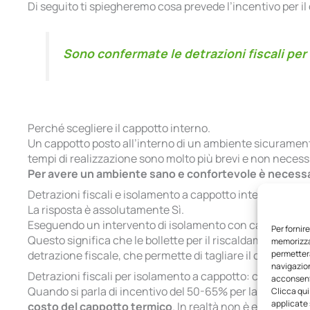
Di seguito ti spiegheremo cosa prevede l’incentivo per il
Sono confermate le detrazioni fiscali pe
Perché scegliere il cappotto interno.
Un cappotto posto all’interno di un ambiente sicuramente 
tempi di realizzazione sono molto più brevi e non necess
Per avere un ambiente sano e confortevole è necessario
Detrazioni fiscali e isolamento a cappotto interno: si r
La risposta è assolutamente Sì.
Eseguendo un intervento di isolamento con cappotto ter
Per fornir
Questo significa che le bollette per il riscaldamento e i
memorizzar
permetterà
detrazione fiscale, che permette di tagliare il costo del
navigazion
Detrazioni fiscali per isolamento a cappotto: come funz
acconsenti
Quando si parla di incentivo del 50-65% per la realizzaz
Clicca qui
applicate 
costo del cappotto termico
. In realtà non è esattamen