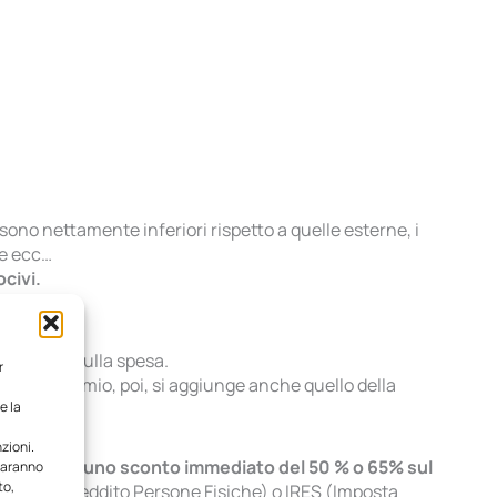
sono nettamente inferiori rispetto a quelle esterne, i
ie ecc…
civi.
onsumi e sulla spesa.
r
esto risparmio, poi, si aggiunge anche quello della
e la
zioni.
 che ci sia
uno sconto immediato del 50 % o 65% sul
 saranno
to,
 (Imposta Reddito Persone Fisiche) o IRES (Imposta