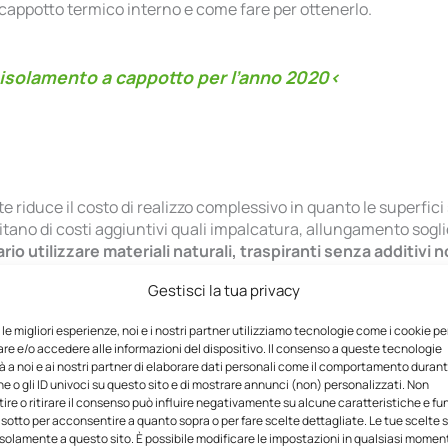
 cappotto termico interno e come fare per ottenerlo.
r isolamento a cappotto per l’anno 2020<
riduce il costo di realizzo complessivo in quanto le superfici 
itano di costi aggiuntivi quali impalcatura, allungamento sogl
 utilizzare materiali naturali, traspiranti senza additivi no
isparmia veramente?
Gestisci la tua privacy
mico interno si ottengono due vantaggi contemporanei, sui c
e le migliori esperienze, noi e i nostri partner utilizziamo tecnologie come i cookie pe
l raffreddamento della casa caleranno notevolmente. Oltre a qu
e e/o accedere alle informazioni del dispositivo. Il consenso a queste tecnologie
 a noi e ai nostri partner di elaborare dati personali come il comportamento durant
l’intervento (appunto) del 50%- 65%.
e o gli ID univoci su questo sito e di mostrare annunci (non) personalizzati. Non
iona.
re o ritirare il consenso può influire negativamente su alcune caratteristiche e fun
ione del cappotto termico interno, questo potrebbe far pensare
 sotto per acconsentire a quanto sopra o per fare scelte dettagliate. Le tue scelte
solamente a questo sito. È possibile modificare le impostazioni in qualsiasi momen
te così, l’importo viene restituito tramite uno sconto su IRPEF