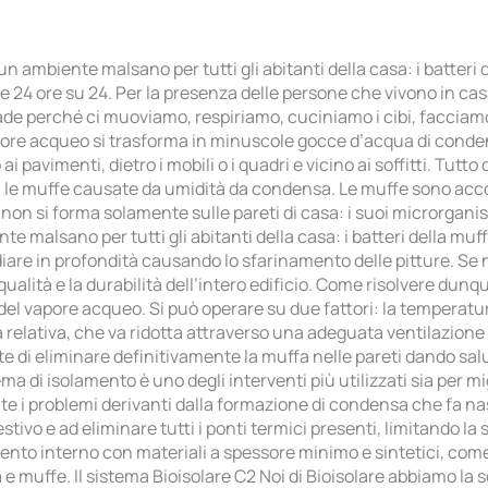
ambiente malsano per tutti gli abitanti della casa: i batteri de
e 24 ore su 24. Per la presenza delle persone che vivono in casa
e perché ci muoviamo, respiriamo, cuciniamo i cibi, facciamo l
pore acqueo si trasforma in minuscole gocce d’acqua di condens
ai pavimenti, dietro i mobili o i quadri e vicino ai soffitti. Tu
: le muffe causate da umidità da condensa. Le muffe sono acco
n si forma solamente sulle pareti di casa: i suoi microrganism
malsano per tutti gli abitanti della casa: i batteri della muffa,
iare in profondità causando lo sfarinamento delle pitture. Se 
ità e la durabilità dell’intero edificio. Come risolvere dunqu
el vapore acqueo. Si può operare su due fattori: la temperatu
 relativa, che va ridotta attraverso una adeguata ventilazione 
nte di eliminare definitivamente la muffa nelle pareti dando sa
a di isolamento è uno degli interventi più utilizzati sia per mi
nte i problemi derivanti dalla formazione di condensa che fa na
stivo e ad eliminare tutti i ponti termici presenti, limitando l
ento interno con materiali a spessore minimo e sintetici, come 
 e muffe. Il sistema Bioisolare C2 Noi di Bioisolare abbiamo la