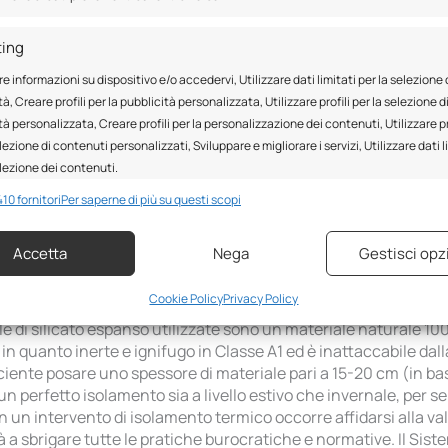
re una casa più fresca?
ting
re informazioni su dispositivo e/o accedervi, Utilizzare dati limitati per la selezione 
à, Creare profili per la pubblicità personalizzata, Utilizzare profili per la selezione d
ormano in veri e propri “forni”. Con il grande caldo si è costret
tà personalizzata, Creare profili per la personalizzazione dei contenuti, Utilizzare pr
letta. La soluzione per fortuna c’è: contro le alte temperature 
lezione di contenuti personalizzati, Sviluppare e migliorare i servizi, Utilizzare dati l
 estiva, infatti, è proprio il sottotetto la parte dell’immobile
elezione dei contenuti.
i immediatamente posti sotto la copertura diventano vere e propr
avere il comfort e il benessere che hai sempre cercato: la tua 
10 fornitori
Per saperne di più su questi scopi
iù riposato. Attraverso l’isolamento termico del sottotetto, in 
nalità
Sempr
 sottotetto, infatti, viene trattenuto e non arriva in casa, né d
Accetta
Nega
Gestisci opz
 e combinare dati provenienti da altre fonti di dati, Collegare diversi
lla casa anche di -4° evitando di utilizzare il condizionatore 
vi, Identificare i dispositivi in base alle informazioni trasmesse
 S? Bioisolare S prevede l’utilizzo di Aerosilex (perle di silica
icamente.
Cookie Policy
Privacy Policy
i muri, su fabbricati sia di nuova che di vecchia costruzione (a
le di silicato espanso utilizzate sono un materiale naturale 100
ire la sicurezza, prevenire e rilevare frodi, correggere
n quanto inerte e ignifugo in Classe A1 ed è inattaccabile dalla
, Erogare e presentare pubblicità e contenuto, Salvare e
Sempr
ciente posare uno spessore di materiale pari a 15-20 cm (in bas
care le scelte sulla privacy.
 perfetto isolamento sia a livello estivo che invernale, per s
n un intervento di isolamento termico occorre affidarsi alla val
rà a sbrigare tutte le pratiche burocratiche e normative. Il Sis