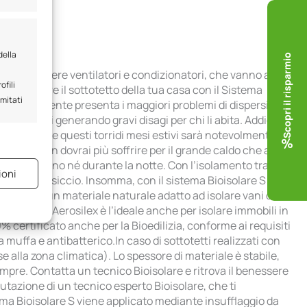
della
Scopri il risparmio
i
ti ad accendere ventilatori e condizionatori, che vanno ad
ofili
puoi isolare il sottotetto della tua casa con il Sistema
imitati
 che generalmente presenta i maggiori problemi di dispersione
ie fornaci generando gravi disagi per chi li abita. Addio
casa durante questi torridi mesi estivi sarà notevolmente più
estate non dovrai più soffrire per il grande caldo che arriva
e attivo
urante il giorno né durante la notte. Con l’isolamento tramite
ioni
in modo massiccio. Insomma, con il sistema Bioisolare S
to espanso) un materiale naturale adatto ad isolare vani di
nni 50/70). Aerosilex è l’ideale anche per isolare immobili in
% certificato anche per la Bioedilizia, conforme ai requisiti
 muffa e antibatterico.In caso di sottotetti realizzati con
e attivo
e alla zona climatica). Lo spessore di materiale è stabile,
empre. Contatta un tecnico Bioisolare e ritrova il benessere
utazione di un tecnico esperto Bioisolare, che ti
tema Bioisolare S viene applicato mediante insufflaggio da