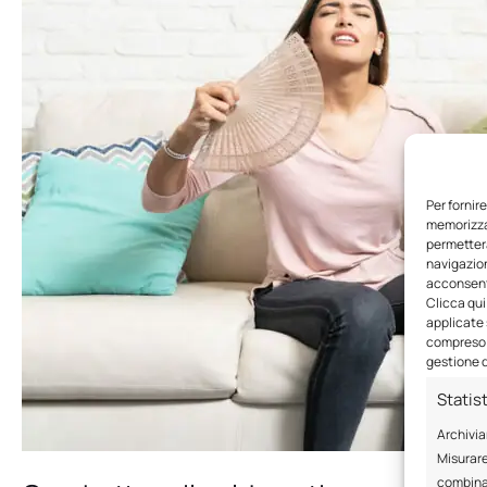
Per fornir
memorizzar
permetterà
navigazion
acconsenti
Clicca qui
applicate 
compreso i
gestione d
Statis
Archivia
Misurare
combinaz