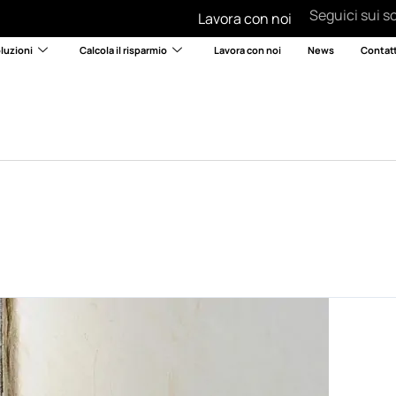
Seguici sui so
Lavora con noi
luzioni
Calcola il risparmio
Lavora con noi
News
Contatt