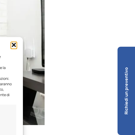
r
e la
Richiedi un preventivo
zioni.
 saranno
to,
ante di