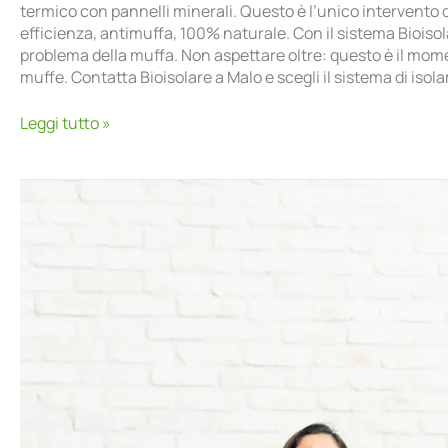
termico con pannelli minerali. Questo è l’unico intervento d
efficienza, antimuffa, 100% naturale. Con il sistema Bioiso
problema della muffa. Non aspettare oltre: questo è il moment
muffe. Contatta Bioisolare a Malo e scegli il sistema di isol
Leggi tutto »
Combattere
il
caldo
estivo:
come
avere
una
casa
più
fresca?