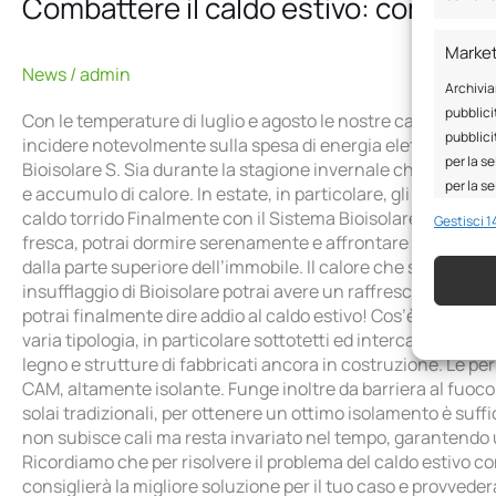
Combattere il caldo estivo: come ave
Marke
News
/
admin
Archivia
pubblicit
Con le temperature di luglio e agosto le nostre case si trasf
pubblici
incidere notevolmente sulla spesa di energia elettrica in bol
per la se
Bioisolare S. Sia durante la stagione invernale che in quella
per la s
e accumulo di calore. In estate, in particolare, gli ambient
caldo torrido Finalmente con il Sistema Bioisolare S potrai 
Gestisci 14
fresca, potrai dormire serenamente e affrontare le giornate p
Funzio
dalla parte superiore dell’immobile. Il calore che si crea nel
Abbinare
insufflaggio di Bioisolare potrai avere un raffrescamento de
dispositi
potrai finalmente dire addio al caldo estivo! Cos’è Bioisolare
automat
varia tipologia, in particolare sottotetti ed intercapedini de
legno e strutture di fabbricati ancora in costruzione. Le per
Garant
CAM, altamente isolante. Funge inoltre da barriera al fuoco i
errori
solai tradizionali, per ottenere un ottimo isolamento è suffi
comuni
non subisce cali ma resta invariato nel tempo, garantendo un
Ricordiamo che per risolvere il problema del caldo estivo co
consiglierà la migliore soluzione per il tuo caso e provvede