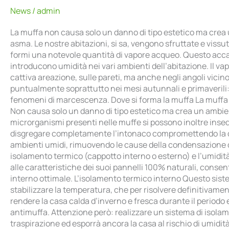
News
/
admin
La muffa non causa solo un danno di tipo estetico ma crea un 
asma. Le nostre abitazioni, si sa, vengono sfruttate e vissut
formi una notevole quantità di vapore acqueo. Questo accad
introducono umidità nei vari ambienti dell’abitazione. Il va
cattiva areazione, sulle pareti, ma anche negli angoli vicino 
puntualmente soprattutto nei mesi autunnali e primaverili
fenomeni di marcescenza. Dove si forma la muffa La muffa no
Non causa solo un danno di tipo estetico ma crea un ambiente 
microrganismi presenti nelle muffe si possono inoltre insed
disgregare completamente l’intonaco compromettendo la qual
ambienti umidi, rimuovendo le cause della condensazione d
isolamento termico (cappotto interno o esterno) e l’umidità
alle caratteristiche dei suoi pannelli 100% naturali, conse
interno ottimale. L’isolamento termico interno Questo sistem
stabilizzare la temperatura, che per risolvere definitivame
rendere la casa calda d’inverno e fresca durante il periodo e
antimuffa. Attenzione però: realizzare un sistema di isolam
traspirazione ed esporrà ancora la casa al rischio di umidità