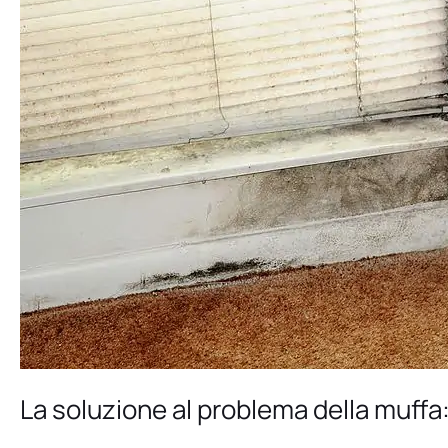
muffa:
il
sistema
Bioisolare
C2
La soluzione al problema della muffa: