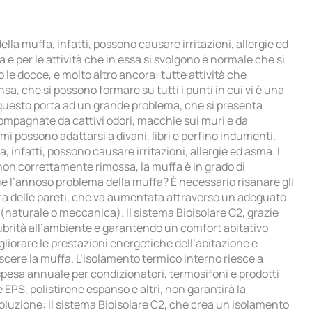
lla muffa, infatti, possono causare irritazioni, allergie ed
 e per le attività che in essa si svolgono è normale che si
e docce, e molto altro ancora: tutte attività che
a, che si possono formare su tutti i punti in cui vi è una
tto questo porta ad un grande problema, che si presenta
mpagnate da cattivi odori, macchie sui muri e da
i possono adattarsi a divani, libri e perfino indumenti.
 infatti, possono causare irritazioni, allergie ed asma. I
non correttamente rimossa, la muffa è in grado di
e l’annoso problema della muffa? È necessario risanare gli
ra delle pareti, che va aumentata attraverso un adeguato
(naturale o meccanica). Il sistema Bioisolare C2, grazie
lubrità all’ambiente e garantendo un comfort abitativo
gliorare le prestazioni energetiche dell’abitazione e
scere la muffa. L’isolamento termico interno riesce a
a spesa annuale per condizionatori, termosifoni e prodotti
EPS, polistirene espanso e altri, non garantirà la
 soluzione: il sistema Bioisolare C2, che crea un isolamento