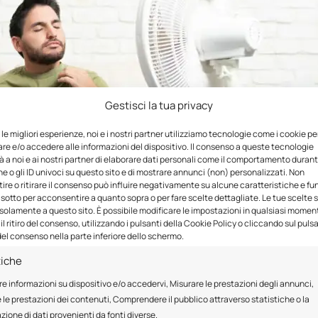
Gestisci la tua privacy
e le migliori esperienze, noi e i nostri partner utilizziamo tecnologie come i cookie pe
e e/o accedere alle informazioni del dispositivo. Il consenso a queste tecnologie
 a noi e ai nostri partner di elaborare dati personali come il comportamento durant
e o gli ID univoci su questo sito e di mostrare annunci (non) personalizzati. Non
re o ritirare il consenso può influire negativamente su alcune caratteristiche e fun
 sotto per acconsentire a quanto sopra o per fare scelte dettagliate. Le tue scelte
solamente a questo sito. È possibile modificare le impostazioni in qualsiasi momen
l ritiro del consenso, utilizzando i pulsanti della Cookie Policy o cliccando sul puls
el consenso nella parte inferiore dello schermo.
tiche
re informazioni su dispositivo e/o accedervi, Misurare le prestazioni degli annunci,
 le prestazioni dei contenuti, Comprendere il pubblico attraverso statistiche o la
ione di dati provenienti da fonti diverse.