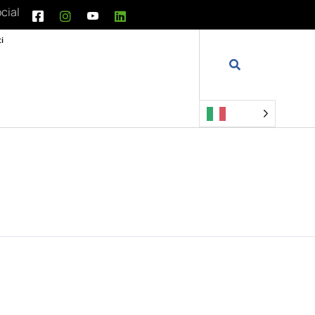
cial
i