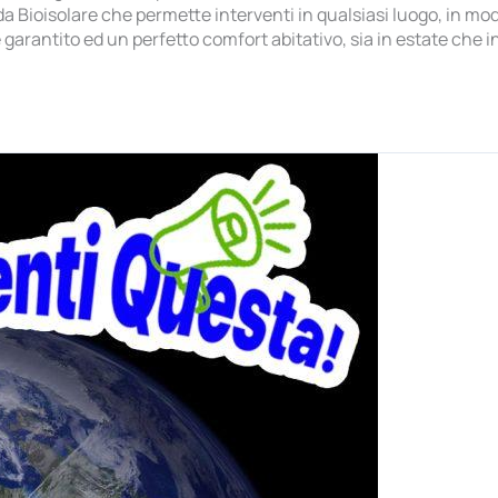
Bioisolare che permette interventi in qualsiasi luogo, in modo 
arantito ed un perfetto comfort abitativo, sia in estate che in