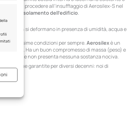
oltre, si può procedere all’insufflaggio di Aerosilex-S nel
istiche di
isolamento dell’edificio
.
della
i
, perché non si deformano in presenza di umidità, acqua e
ofili
imitati
 nelle medesime condizioni per sempre.
Aerosilex
è un
anna fumaria. Ha un buon compromesso di massa (peso) e
a composizione non presenta nessuna sostanza nociva.
e attivo
sono dunque garantite per diversi decenni: noi di
mpetenza
.
ioni
e attivo