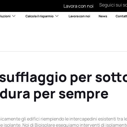
Seguici sui so
Lavora con noi
luzioni
Calcola il risparmio
Lavora con noi
News
Contatt
sufflaggio per sott
 dura per sempre
amente gli edifici riempiendo le intercapedini esistenti tra le pa
 isolante. Noi di Bioisolare eseguiamo interventi di isolamento