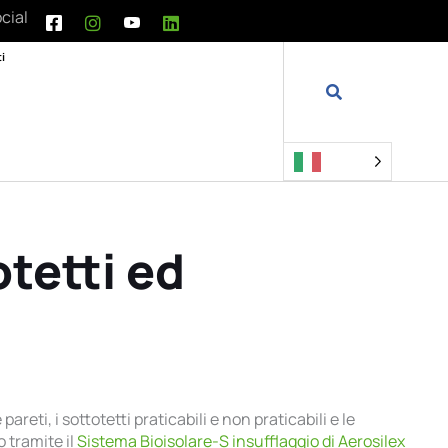
cial
i
otetti ed
reti, i sottotetti praticabili e non praticabili e le
 tramite il
Sistema Bioisolare-S insufflaggio di Aerosilex