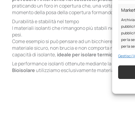
praticando un foro in copertura che, una volta ultimato i
Marke
momento della posa della copertura formando uno spessore
Archivia
Durabilità e stabilità nel tempo
pubblicit
I materiali isolanti che rimangono più stabili nel tempo s
pubblici
pesi.
per la se
Come esempio si può pensare ad un bicchiere riempito di
per la s
materiale sicuro, non brucia e non comporta nessun per
capacità di isolante,
ideale per isolare termicamente d
Gestisci 14
Funzio
Le performance isolanti ottenute mediante la
tecnica de
Bioisolare
utilizziamo esclusivamente materiale isolante 
Abbinare
dispositi
automat
Garant
errori
comuni