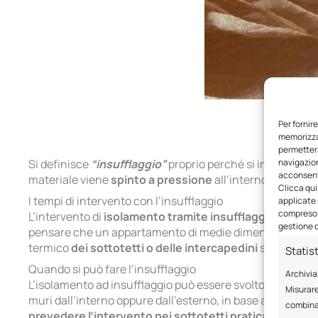
Per fornir
memorizzar
permetterà
navigazion
Si definisce
“insufflaggio”
proprio perché si inserisce il
acconsenti
materiale viene
spinto a pressione
all’interno mediante
Clicca qui
I tempi di intervento con l’insufflaggio
applicate 
compreso i
L’intervento di
isolamento tramite insufflaggio
è assol
gestione d
pensare che un appartamento di medie dimensioni (80-120
termico
dei sottotetti o delle intercapedini
sia in case 
Statis
Quando si può fare l’insufflaggio
Archivia
L’isolamento ad insufflaggio può essere svolto nel caso i
Misurare
muri dall’interno oppure dall’esterno, in base alle esigen
combinaz
prevedere l’intervento nei sottotetti praticabili e non 