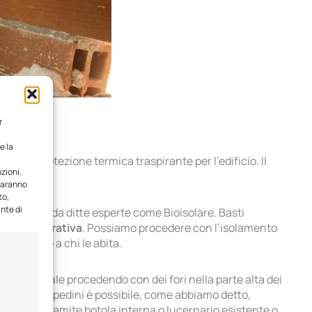
r
e la
o una protezione termica traspirante per l’edificio. Il
zioni.
 saranno
to,
ante di
lto brevi
da ditte esperte come Bioisolare. Basti
rnata lavorativa
. Possiamo procedere con l’isolamento
un disagio a chi le abita.
ce il materiale procedendo con dei fori nella parte alta dei
nelle intercapedini è possibile, come abbiamo detto,
ottotetto tramite botola interna o lucernario esistente o