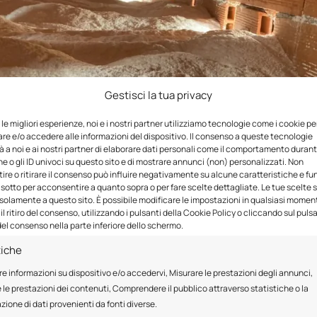
Gestisci la tua privacy
e le migliori esperienze, noi e i nostri partner utilizziamo tecnologie come i cookie pe
e e/o accedere alle informazioni del dispositivo. Il consenso a queste tecnologie
 a noi e ai nostri partner di elaborare dati personali come il comportamento durant
e o gli ID univoci su questo sito e di mostrare annunci (non) personalizzati. Non
 materiale soffiandolo (insufflandolo) nell’area prescelta creand
re o ritirare il consenso può influire negativamente su alcune caratteristiche e fun
 un apposito impianto.
 sotto per acconsentire a quanto sopra o per fare scelte dettagliate. Le tue scelte
solamente a questo sito. È possibile modificare le impostazioni in qualsiasi momen
l ritiro del consenso, utilizzando i pulsanti della Cookie Policy o cliccando sul puls
utamente vantaggioso perchè può essere eseguito in
tempi mo
el consenso nella parte inferiore dello schermo.
 mq di superficie calpestabile) viene isolato in
una sola gio
in fase di ristrutturazione che in case abitate, senza creare alc
tiche
re informazioni su dispositivo e/o accedervi, Misurare le prestazioni degli annunci,
n cui esista
l’intercapedine
nelle pareti perimetrali: si inseris
 le prestazioni dei contenuti, Comprendere il pubblico attraverso statistiche o la
ze e necessità degli abitanti della casa. Oltre all’insufflaggio 
ione di dati provenienti da fonti diverse.
praticabili
. Un operatore entrerà fisicamente all’interno del s